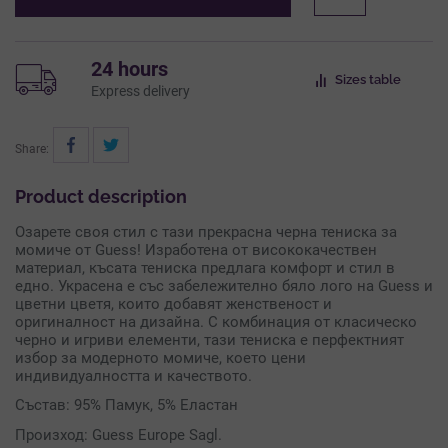
24 hours
Sizes table
Express delivery
Share:
Product description
Озарете своя стил с тази прекрасна черна тениска за
момиче от Guess! Изработена от висококачествен
материал, късата тениска предлага комфорт и стил в
едно. Украсена е със забележително бяло лого на Guess и
цветни цветя, които добавят женственост и
оригиналност на дизайна. С комбинация от класическо
черно и игриви елементи, тази тениска е перфектният
избор за модерното момиче, което цени
индивидуалността и качеството.
Състав: 95% Памук, 5% Еластан
Произход: Guess Europe Sagl.