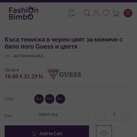
EN
To
EUR
Къса тениска в черен цвят за момиче с
бяло лого Guess и цветя
SKU:
J6GI15K6YW4-JBLK
20.00
€
16.00
€
31.29
lv.
Sizes:
10 г.
14 г.
8 г.
-
+
Size:
Add to Cart