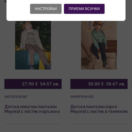
еластичен деним Mayoral за
втален силует и еластичен
момче
деним Mayoral за момиче
НАСТРОЙКИ
ПРИЕМИ ВСИЧКИ
27.90
€
54.57
лв.
30.00
€
58.67
лв.
04512FW26-067
04509FW26-052
Детски памучен панталон
Детски панталон карго
Mayoral с ластик и връзки в
Mayoral с ластик в тъмносин
кафяв цвят
цвят