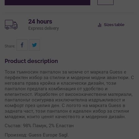
24 hours
Sizes table
Express delivery
Share:
Product description
Този тъмносин панталон за момче от марката Guess е
перфектен избор за стилни и модерни модни авантюри. С
неговата права кройка и класически дизайн, този
панталон предлага комбинация от удобство и
елегантност. Изработен от висококачествени материали,
панталонът осигурява изключителна издръжливост и
комфорт през целия ден. С логото на марката Guess в
задната част, този панталон е идеален избор за стилни
младежи, които ценят качеството и модерния дизайн.
Състав: 98% Памук, 2% Еластан
Произход: Guess Europe Sagl.