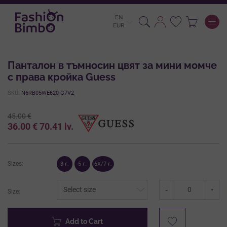
EN
To
EUR
Панталон в тъмносин цвят за мини момче
с права кройка Guess
SKU:
N6RB05WE620-G7V2
45.00
€
36.00
€
70.41
lv.
Sizes:
3 г.
5 г.
6X/7 г.
-
+
Size:
Add to Cart