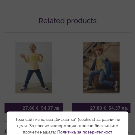
Related products
27.80
€
54.37
лв.
27.80
€
54.37
лв.
Този сайт използва „бисквитки” (cookies) за различни
04516FW26-069
04516FW26-068
цели. За повече информация относно бисквитките
Детски класически дънки с
Детски класически дънки с
прочети нашата:
Политика за поверителност