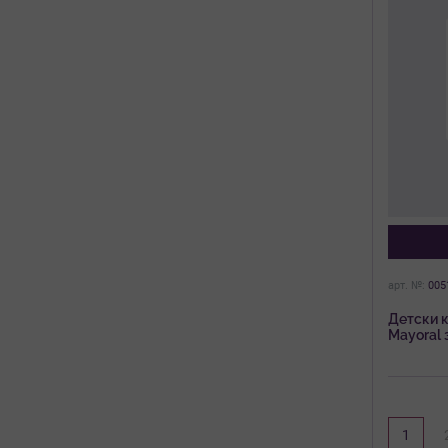
арт. №:
005
Детски 
Mayoral 
панделк
1