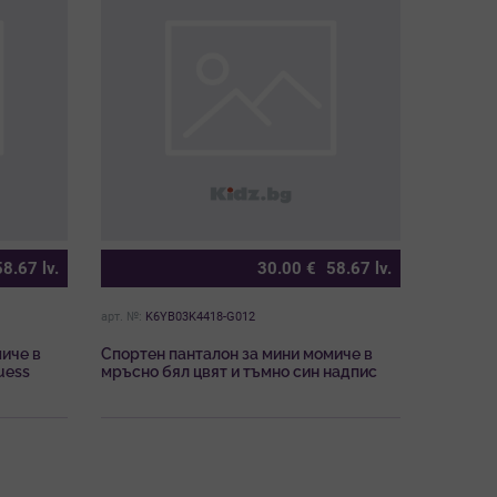
58.67
lv.
30.00
€
58.67
lv.
арт. №:
K6YB03K4418-G012
иче в
Спортен панталон за мини момиче в
uess
мръсно бял цвят и тъмно син надпис
Guess