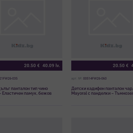
20.50
€
40.09
lv.
20.50
€
21FW26-035
арт. №:
00514FW26-060
ълъг панталон тип чино
Детски кадифен панталон чар
– Еластичен памук, бежов
Mayoral с панделки – Тъмнозе
Петрол