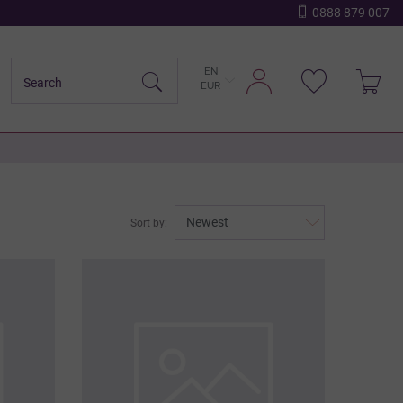
0888 879 007
EN
EUR
Sort by: