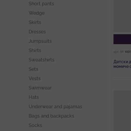
Short pants
Wedge
Skirts
Dresses
Jumpsuits
Shirts
арт. №:
K6Y
Sweatshirts
Детски д
момиче с
Sets
Vests
Swimwear
Hats
Underwear and pajamas
Bags and backpacks
Socks