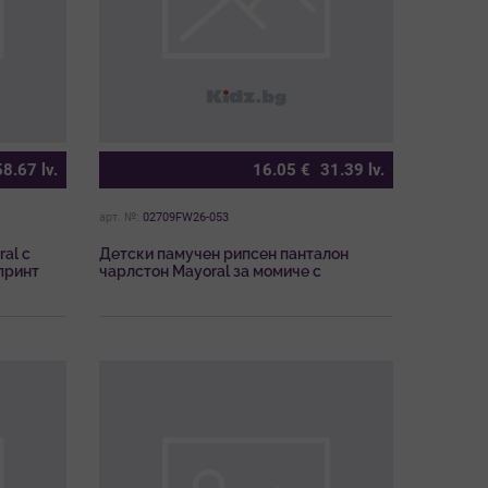
58.67
lv.
16.05
€
31.39
lv.
арт. №:
02709FW26-053
al с
Детски памучен рипсен панталон
принт
чарлстон Mayoral за момиче с
леопардов принт и къдрици