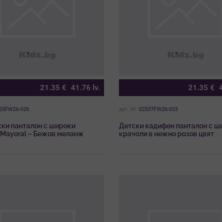
21.35
€
41.76
lv.
21.35
€
55FW26-026
арт. №:
02537FW26-033
ски панталон с широки
Детски кадифен панталон с ш
 Mayoral – Бежов меланж
крачоли в нежно розов цвят