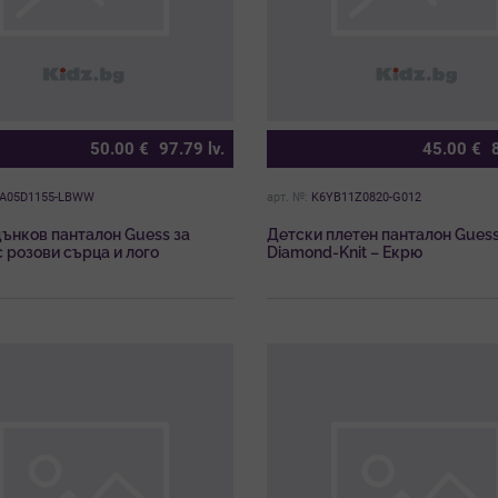
50.00
€
97.79
lv.
45.00
€
A05D1155-LBWW
арт. №:
K6YB11Z0820-G012
ънков панталон Guess за
Детски плетен панталон Gues
 розови сърца и лого
Diamond-Knit – Екрю