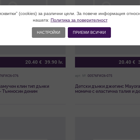
исквитки” (cookies) за различни цели. За повече информация относ
нашата:
Политика за поверителност
НАСТРОЙКИ
ПРИЕМИ ВСИЧКИ
20.40
€
39.90
lv.
20.40
€
76FW26-076
арт. №:
00576FW26-075
амучен клин тип дънки
Детски дънки джегинс Mayora
– Тъмносин деним
момиче с еластична талия и д
сърчица