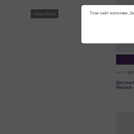
Този сайт използва „б
Clear filters
арт. №:
005
Детски п
Mayoral 