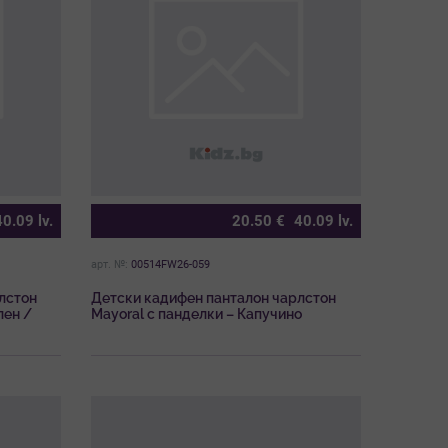
40.09
lv.
20.50
€
40.09
lv.
арт. №:
00514FW26-059
лстон
Детски кадифен панталон чарлстон
лен /
Mayoral с панделки – Капучино