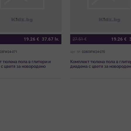
19.26
€
37.67
lv.
27.51
€
19.26
€
03FW24-071
арт. №:
02803FW24-070
 тюлена пола в глитери и
Комплект тюлена пола в глите
с цветя за новородено
диадема с цветя за новороде
в мръсно бял цвят Майорал
момиче в червен цвят Майора