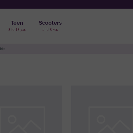
Teen
Scooters
8 to 18 y.o.
and Bikes
irts