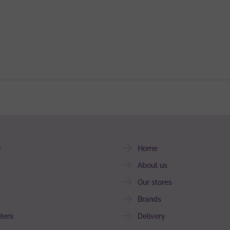
y
Home
About us
Our stores
Brands
ters
Delivery