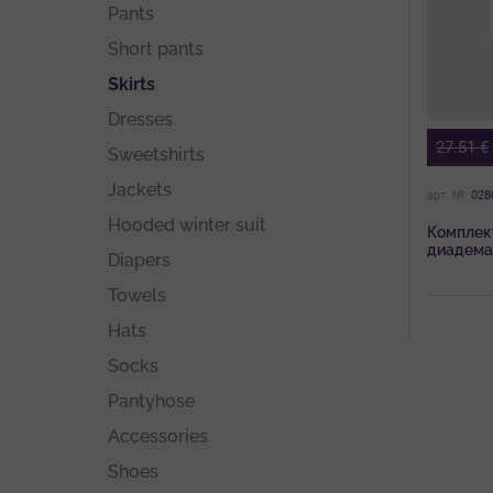
Pants
Short pants
Skirts
Dresses
27.51
€
Sweetshirts
Jackets
арт. №:
028
Hooded winter suit
Комплект
диадема 
Diapers
момиче 
Towels
Hats
Socks
Pantyhose
Accessories
Shoes