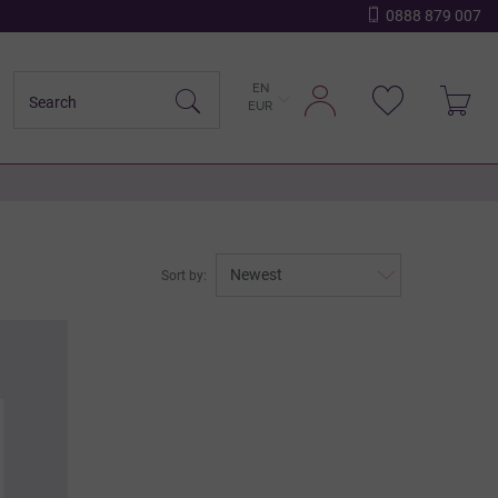
0888 879 007
EN
EUR
Sort by: