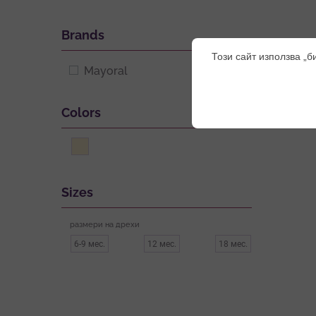
Brands
Този сайт използва „б
Mayoral
Colors
Sizes
размери на дрехи
6-9 мес.
12 мес.
18 мес.