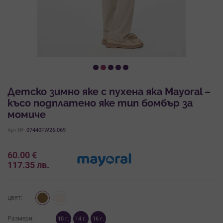
Детско зимно яке с пухена яка Mayoral –
късо подплатено яке тип бомбър за
момиче
Арт.№:
07440FW26-069
60.00
€
117.35
лв.
цвят:
Размери:
10 г.
14 г.
16 г.