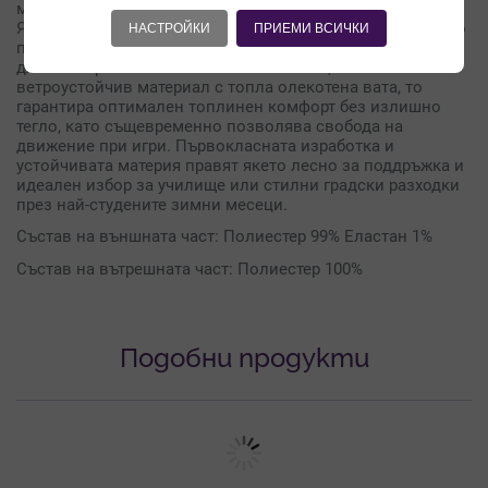
маншетите за перфектна изолация срещу вятър и студ.
Якето разполага с голяма, изключително мека яка от еко
НАСТРОЙКИ
ПРИЕМИ ВСИЧКИ
пух в тон, удобен преден цип и два практични странични
джоба. Изработено от висококачествен, плътен и
ветроустойчив материал с топла олекотена вата, то
гарантира оптимален топлинен комфорт без излишно
тегло, като същевременно позволява свобода на
движение при игри. Първокласната изработка и
устойчивата материя правят якето лесно за поддръжка и
идеален избор за училище или стилни градски разходки
през най-студените зимни месеци.
Състав на външната част: Полиестер 99% Еластан 1%
Състав на вътрешната част: Полиестер 100%
Подобни продукти