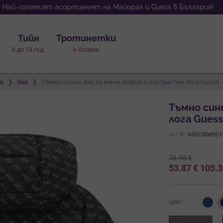
Най-големият асортимент на Майорал и Guess в България!
Тийн
Тротинетки
8 до 18 год.
и Колела
че
Яке
Тъмно синьо яке за мини момче с контрастни лога Guess
Тъмно син
лога Guess
Арт.№:
N5YL05WEGY
76.96
€
53.87
€
105.
цвят: