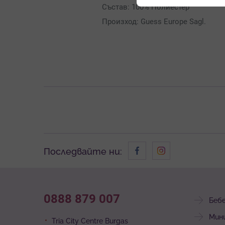
Състав: 100% Полиестер
Произход: Guess Europe Sagl.
Последвайте ни:
0888 879 007
Беб
Мин
Tria City Centre Burgas