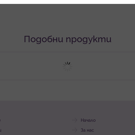
Подобни продукти
е
Начало
и
За нас