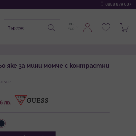
0888 879 007
BG
EUR
ьо яке за мини момче с контрастни
0-P7SR
36
лв.