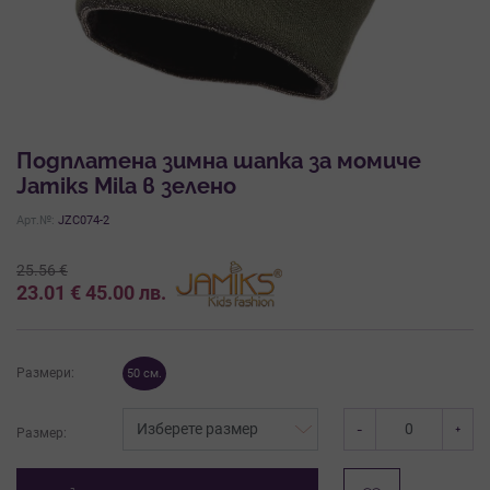
Подплатена зимна шапка за момиче
Jamiks Mila в зелено
Арт.№:
JZC074-2
25.56
€
23.01
€
45.00
лв.
Размери:
50 см.
-
+
Размер: