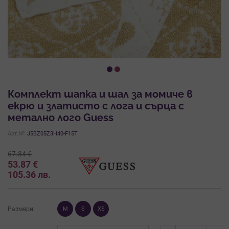
Комплект шапка и шал за момиче в
екрю и златисто с лога и сърца с
метално лого Guess
Арт.№:
J5BZ05Z3H40-F15T
67.34
€
53.87
€
105.36
лв.
Размери:
M
S
XS