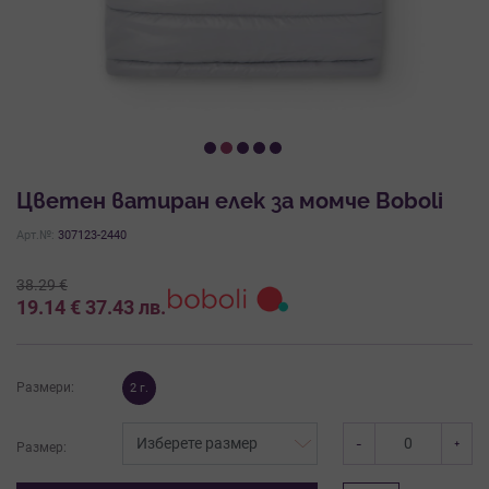
Цветен ватиран елек за момче Boboli
Арт.№:
307123-2440
38.29
€
19.14
€
37.43
лв.
Размери:
2 г.
-
+
Размер: