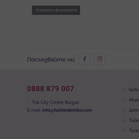
Изчисти филтрите
Последвайте ни:
0888 879 007
Беб
Мин
Tria City Centre Burgas
E-mail:
info@fashionbimbo.com
Дет
Тийн
Тро