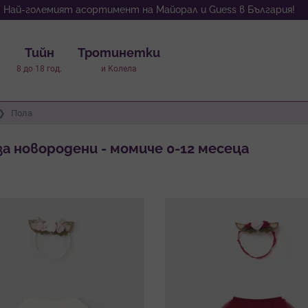
Най-големият асортимент на Майорал и Guess в България!
Тийн
Тротинетки
8 до 18 год.
и Колела
Пола
за новородени - момиче 0-12 месеца