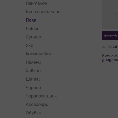
Панталон
Къси панталони
Пола
Рокля
27.51
€
Суичър
Яке
арт. №:
028
Космонавти
Комплек
диадема
Пелени
момиче 
Хавлии
Шапки
Чорапи
Чорапогащник
Аксесоари
Обувки