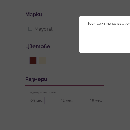
Марки
Този сайт използва „б
Mayoral
Цветове
Размери
размери на дрехи
6-9 мес.
12 мес.
18 мес.