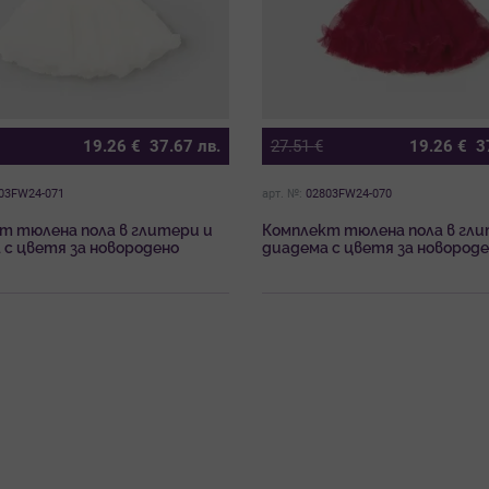
19.26
€
37.67
лв.
27.51
€
19.26
€
3
03FW24-071
арт. №:
02803FW24-070
т тюлена пола в глитери и
Комплект тюлена пола в гли
 с цветя за новородено
диадема с цветя за новород
в мръсно бял цвят Майорал
момиче в червен цвят Майор