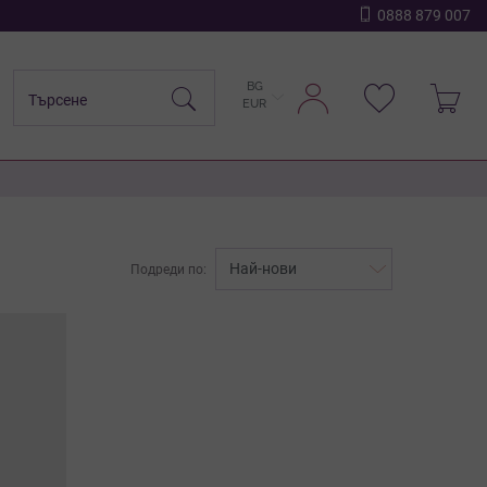
0888 879 007
BG
EUR
Подреди по: