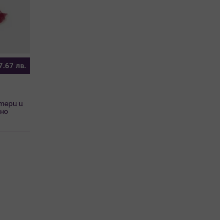
7.67
лв.
тери и
ено
ал